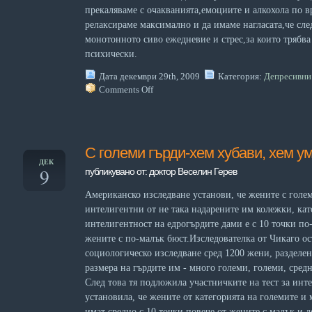
прекаляваме с очакванията,емоциите и алкохола по в
релаксираме максимално и да имаме нагласата,че сл
монотонното сиво ежедневие и стрес,за които трябва
психически.
Дата декември 29th, 2009
Категория:
Депресивни
Comments Off
С големи гърди-хем хубави, хем ум
ДЕК
9
публикувано от: доктор Веселин Герев
Американско изследване установи, че жените с голем
интелигентни от не така надарените им колежки, кат
интелигентност на едрогърдите дами е с 10 точки по
жените с по-малък бюст.Изследователка от Чикаго о
социологическо изследване сред 1200 жени, разделен
размера на гърдите им - много големи, големи, сред
След това тя подложила участничките на тест за инт
установила, че жените от категорията на големите и
имат средно с 10 точки повече от жените с малък и д