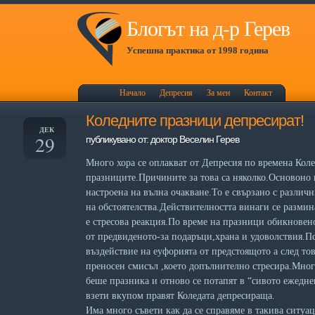
Блогът на д-р Герев
Успешна практика от 1998 година
Начало
Депресия
За мен
Контакт
Коледните празници депресират!
ДЕК
29
публикувано от: доктор Веселин Герев
Много хора се оплакват от Депресия по времена Коле
празниците.Причините за това са няколко.Основоно 
настроена на вълна очакване.То е свързано с различн
на обстоятелства.Действителността винаги се размин
е стресова реакция.По време на празници обикновено
от предвиденото-за подаръци,храна и удоволствия.П
въздействие на еуфорията от предстоящото а след тов
преносен смисъл ,което допълнително стресира.Много
беше празника и отново се потапят в “сивото ежедн
взети вкупом правят Коледата депресираща.
Има много съвети как да се справяме в такива ситуац