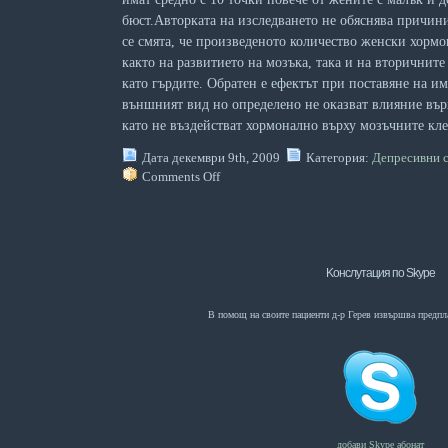
бюст.Авторката на изследването не обяснява причинит
се смята, че произведеното количество женски хормо
както на развитието на мозъка, така и на вторичнит
като гърдите. Обратен е ефектът при поставяне на и
външният вид но определено не оказват влияние вър
като не въздействат хормонално върху мозъчните кле
Дата декември 9th, 2009
Категория:
Депресивни 
Comments Off
Kонслутация по Skype
В помощ на своите пациенти д-р Герев извършва предпл
добави Skype абонат