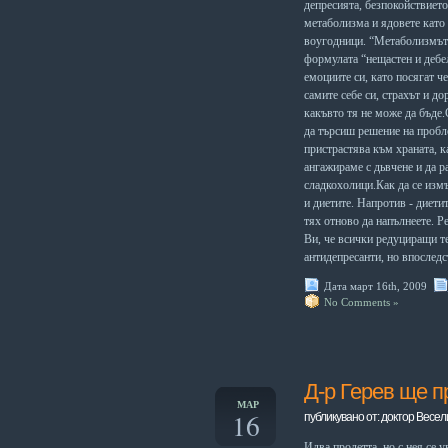
депресията,
безпокойствието 
метаболизма и
ядовете като
воугодници. “Метаболи
змът
формулата “нещас­
тен и дебе
емоциите си, като по­
сягат ч
самите се­
бе си, страхът и дор
какъвто
тя не може да бъде
.
да търсиш ре­шение на проб
прист­растява към храната, ка
ангажираме с дьвчене и да 
с
ладкохолици.Как да се
измъ
и диетите.
Напротив - диетит
тях отново
да напълнеете.
Ре
Ви, че всички редуциращи т
антидепресанти, но впоследст
Дата март 16th, 2009
No Comments »
Д-р Герев ще п
МАР
16
публикувано от: доктор Весел
Идва
пролетта
,
но
с
нея
се
у