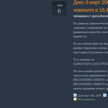
Днес 6 март 20
МАР
6
новините в 18,4
публикувано от: доктор Весел
По данни на социологическит
,свьрзани с упражняване на 
финансовата криза.Все повеч
нервите си.
По мое мнение броят на тьр
двойно.Определено смятам, 
тази година.Агресивното пов
То се отразява на
СЬНЯ,ТОНУСА,НАСТРО
По тези основни проблеми с
стреса освен напрежението е
МЕЛАТОНИН АМБРОЗ- основе
МЕЛАТОНИН АМБРОЗ може да
нашето ежедневие можете да
Дата март 6th, 2009
No Comments »