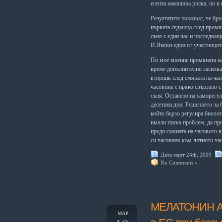
есента намалява риска, но в 
Резултатите показват, че бр
първата седмица след промя
съня с един час и последващ
И.Янски-един от участниците
По мое мнение промяната на
време допълнително засилва 
вторник след смяната на час
часовник е пряко свързано 
съня. Оставено на саморегул
десетина дни. Решението за
който бьрзо
регулира биолог
имали такъв проблем, да пр
преди смяната на часовото в
си часовник към лятното ча
Дата март 24th, 2009
No Comments »
МЕЛАТОНИН АМ
МАР