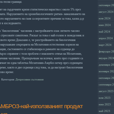
по-тесни граници.
октомври 2
оят на сърдечните кризи статистически нараства с около 5% през
август 2024
ната.
Нарушението на хронобиологичните ритми- намаляването на
ото нарушението на съня са вероятните причини за това, казва д-р
юли 2024
 в изследването.
юни 2024
 `биологичния` часовник с настройването към лятното часово
май 2024
стресовите симптоми. Рискьт за това е най-голям в понеделник и
април 2024
овото време.Доказано е, че разстройването на биологичния
с нарушаване секрецията на Мелатонин-естествения хормон на
март 2024
ация, състоянието се стабилизира в рамките на седмица до
февруари 2
 бързо справяне с този проблем
е внасянето отвън на Мелатонин,
ичния часовник. Препоръчвам на всички, които през годините са
януари 202
иемат по една таблетка Мелатонин-Амрбоз вечер през седмицата
декември 2
реме, както и две седмици след това, за да настроят
биологичния
ноември 20
сово време.
октомври 2
Категория:
Депресивни състояния
септември 
август 2023
юли 2023
юни 2023
БРОЗ-най-използваният продукт
май 2023