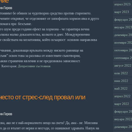
ние
април 2023
ин Герев
март 2023
тонинът бе обявен за чудотворно средство против стареенето.
чените откриват, че отделяният от хипофизата хормон има и друго
февруари 2
 помага при безсъние.
януари 202
го шум преди години ефект на хормона - че гарантира вечна
толкова малко доказателства, колкото и днес. Междувременно
декември 2
ре свойствата на мелатонина, който всъщност основно направлява
ноември 20
чвания, доказващи връзката между ниското равнище на
октомври 2
ъня” освен това за разлика от известните сънотворни,
септември 
акви странични явления и не предизвиква зависимост.
август 2022
Категория:
Депресивни състояния
юли 2022
юни 2022
май 2022
есто от стрес-след провал или
април 2022
март 2022
февруари 2
ин Герев
януари 202
ова, ако не е най-
нормалното нещо
на света! Да, ама - не.
Мнозина
декември 2
то да се
вталят от нерви и несго­ди, се ошишкват здрава­
та. Напук на