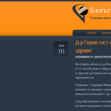
Блогът 
Успешна практ
Начало
Депрес
Д-р Герев гост
МАР
30
здраве`
публикувано от: доктор Весел
На 4 април-сьбота аз д-р Ве
от 11 часа.На живо в ефир щ
и стресови сьстояния като щ
нарушения сьн.
Очакваме с водещата Мария
начините за справяне с ежед
уникалната вьзможност да п
Сред най-активните участни
на самото предаване в сьбота