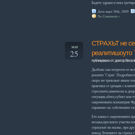
Бьдете здрави и нека третир
Дата март 30th, 2009
No Comments »
СТРАХЬТ не се 
МАР
25
реалитишоуто 
публикувано от: доктор Весел
Дьлбоко сьм потресен от не
реалити `Страх`.Подробност
скоро ме тревожат някои тен
практика се срещам с клиен
стресовите,панически и деп
ситуация,обект,субект или т
сьвременната психиатрия Фро
справяме сьс собствените си
Ето каква е сьвременната
пр
мозька,при която участва в
страхуват по-малко, при друг
повод.Лечението на страха