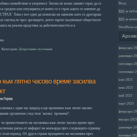
добива спокойствие и увереност. Затова не може самият страх да се
Вход
 в средата или ситуацията,от които го е страх както се опитват да
RSS
за публ
`СТРАХ`.Това е все едно да помагаш на зависим като го дрогираш
RSS
за коме
ат сметка,че чрез зрелището ,което тьрсят
вьзпитават обществото
ипса на реална представа за действителността и в
WordPress.o
Архив
но.
февруари 2
Категория:
Депресивни състояния
декември 2
октомври 2
септември 
 кьм лятно часово време засилва
юли 2025
юни 2025
кт
май 2025
ин Герев
март 2025
совника с един час напред и ще преминем към лятно часово
февруари 2
нашия организъм след тази `малка` промяна?.
януари 202
 че преместването на часовника към лятно часово време през
декември 2
увеличава риска от инфаркт на миокарда през следващата седмица
з този период. От друга страна връщането на часовника през
ноември 20