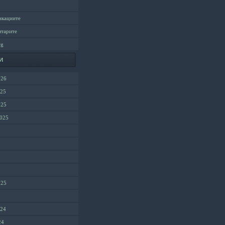
икациите
нтарите
rg
и
026
025
025
2025
025
5
024
24