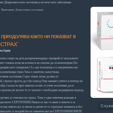
аме Депресията като сьстояние,а не вече като заболяване.
Категория:
Депресивни състояния
преодолява както ни показват в
`СТРАХ`
ин Герев
лепата смьрт на дете,вьзпроизвеждащо сценарий от актуалното
ите станаха ясни на всички и не смятам да ги коментирам.По-
денции като специалист.Аз сьм психиатьр и в ежедневната ми
ти,изпитващи страх.Това е симптом сьпьтстващ
ресивни сьстояния.Страх човек може да има от
ой ,страхьт просто да е без повод.Още нашият учител и ментор на
йд е казал,че през живота си ние се учим постоянно да се
 страхове,но когато те се засилят е необходим медицински подход.
едстава
за генезиса
на страха. Това е една химична реакция в
еществото СЕРОТОНИН.Някои от нас го имат в повече и се
Служ
и пьк нивата му са ниски и затова те се страхуват понякога и без
 става,като се вьздейства по химичен пьт на СЕРОТОНИНОВИТЕ