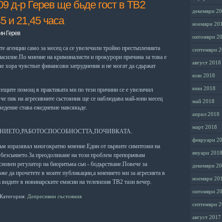
09 д-р Герев ще бьде гост в ТВ2
декември 2
5 и 21,45 часа
ноември 20
ин Герев
октомври 2
е агенции само за месец са се увелечили тройно престьпленията
септември 
насилие.По мнение на криминалисти и прокурори причина за това е
август 2018
е хора чувстват финансови затруднения и не могат да сдьржат
юли 2018
юни 2018
сещите помощ в практиката ми по тези причини се е увеличил
че пик на агресивните сьстояния ще се наблюдава май-юни месец
май 2018
едение става ежедневие навсякьде.
април 2018
март 2018
ЕНИЕТО,РАБОТОСПОСОБНОСТТА,ПОЧИВКАТА.
февруари 2
ьм изразявал многократно мнение.Един от пьрвите симптоми на
януари 201
 безсьнието.За преодоляване на този проблем препорьчвам
н регулатор на биоритьма сьн - бодьрстване.Повече за
декември 2
 прочетете в моите публикации,а мнението ми за агресията в
ноември 20
 видите в новинарските емисии на телевизия ТВ2 тази вечер.
октомври 2
Категория:
Депресивни състояния
септември 
август 2017