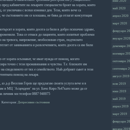
юни 2020
о
пред
кабинетите
на
лекарите
специа­листи
броят
на
хората
,
които
май 2020
щ
,
се
увеличава
с
всеки
изминал
ден
.
Тези
,
които
вече
са
,
че
състоянието
им
се
влошава
,
не
бива
да
отлагат
консултация
април 2020
март 2020
потърсят
и
хората
,
които
досега
са
били
в
добро
психично
здраве
,
февруари 2
променили
.
Това
се
отнася
до
пациенти
,
които
изпитват
проблеми
януари 202
о
на
тревога
,
напрежение
,
необоснован
страх
,
подтиснато
теглят
от
заниманията
и
развлеченията
,
които
досега
са
им
били
декември 2
ноември 20
о
от
хората
осъзна­
ват
,
че
имат
нужда
от
помощ
,
когато
октомври 2
зира
точно
с
тези
преживявания
и
чувства
.
Т
.
е
.
близките
им
септември 
е
на
споделяното
от
тях
е
семейството
.
Най
-
добрият
сьвет
в
тези
етентната
помощ
на
лекаря
.
август 2019
 аз
д-р Веселин Герев ще предлагам своята услуга вече и в
юли 2019
ам в МЦ `Асцендент` на ул. Бачо Киро №47като може да се
юни 2019
на личния ми телефон 0887 940075
май 2019
Категория:
Депресивни състояния
април 2019
март 2019
февруари 2
януари 201