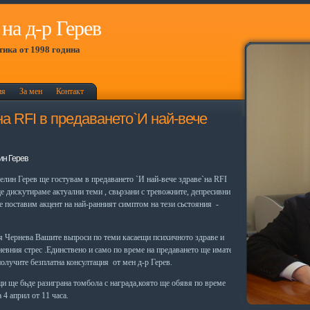
на д-р Герев
ика от 1998 година
ия
За мен
Контакт
 на RFI в предаването`И най-вече
ин Герев
селин Герев ще гостувам в предаването `И най-вече здраве`на RFI
е дискутираме актуални теми , свьрзани с тревожните, депресивни
е поставим акцент на най-ранният симптом на тези сьстояния -
 Чернева Вашите вьпроси по теми касаещи психичното здраве и
невния стрес .Единствено и само по време на предаването ще имате
олучите безплатна консултация от мен д-р Герев.
ци ще бьде разиграна томбола с награда,която ще обявя по време
 4 април от 11 часа.