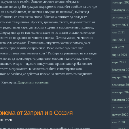
и ду­
шевните тегоби. Защото с
илните емоции
объркват
ноември 20
нищо могат да Ви дока­
рат наднормено тегло,б
ез въобще да сте чре­
октомври 2
 си е метаболизъм,
но всичко е въпрос на
психика”, тьй
че
зад
л” винаги се
крие нещо гнило. Мно­
зина опитват да овладе­
ят
септември 
есто към хладил­
ника
. Яростта,
тревогата, тъгата, недо­
волството от
август 2021
и ра­
достта ни карат да тър­
сим в храната емоциона­
лен отдушник,
Според мен д
а се тъпчеш от мъ­
ка е не по-малко опасно, отколкото
юли 2021
лемите си
на дъното на чашата с
водка..
Затова мисля, че човек се
юни 2021
­
кто към алкохола
.
Причината - вкусното
хапване помага да се
май 2021
разсеем проблемите си временно
. В
е­
че имаме бум на т. нар.
кнем от този
омагьосания кръг?
Разбира се
решението
не е
в глада
април 2021
е мо­
гат да провокират отри­
цателни емоции и като
следствие от
март 2021
шението е едно – тьрсете консултация при психиатьр.Напомням
еглото медикаменти в началото са били синтезирани като
февруари 2
вие се разбира,че действат повече на апетита като го подтискат.
януари 202
Категория:
Депресивни състояния
декември 2
ноември 20
октомври 2
септември 
риема от 2април и в София
август 2020
ин Герев
юли 2020
величават
и
паническите
тревожни
разстройства
у
|
пациентите
.