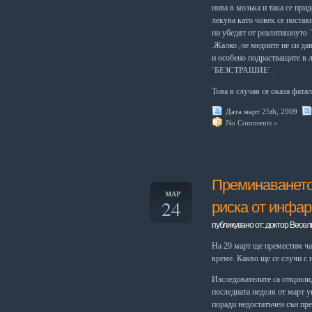
нива в мозька и така се при
лекува като човек се постави
ни убедят от реалитишоуто 
.Жалко ,че
медиите не си дав
и особено подрастващите в л
`БЕЗСТРАШИЕ`.
Това в случая се оказа фатал
Дата март 25th, 2009
No Comments »
Преминаването
МАР
24
риска от инфар
публикувано от: доктор Весел
На 29 март
ще преместим ча
време. Какво ще се случи с 
Изследователите са открили,
последната неделя от март 
поради недостатъчен сън пре