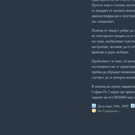
Просто
това
е
сезонът
,
кога­
т
се
нуждаят
от
тяхната
помо
диагностицира
-
ни
и
чувстват
със
специалист
.
Помощ
от
лекар
е
добре
да
но
тази
пролет
нещата
са
се
сьс сьня,
необяснимо
чувств
настроение
,
желание
да
се
от­
приятни
и
дори
любими
.
Проблемът
е
в
това
,
че
малк
състоянието
им
се
характери
трябва
да
обръщат
вни­мани
случаи
е
да
се
потърси
ком­
п
В помощ на своите пациенти,
София.От 2 април
ще прием
заявите на тел 9839494 или
Дата март 16th, 2009
No Comments »