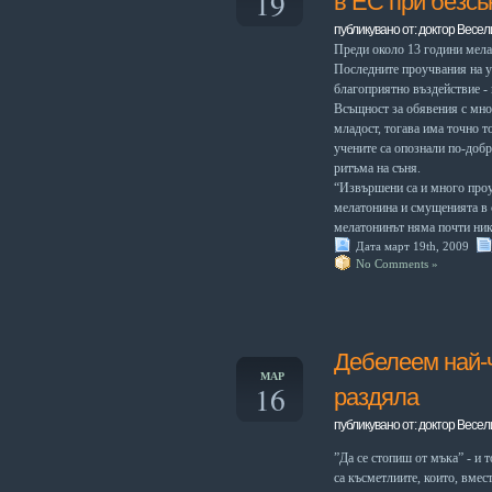
19
в ЕС при безсь
публикувано от: доктор Весел
Преди около 13 години мела
Последните проучвания на у
благоприятно въздействие -
Всъщност за обявения с мно
младост, тогава има точно 
учените са опознали по-доб
ритъма на съня.
“Извършени са и много проу
мелатонина и смущенията в с
мелатонинът няма почти ник
Дата март 19th, 2009
No Comments »
Дебелеем най-ч
МАР
16
раздяла
публикувано от: доктор Весел
”Да се стопиш от мъ­
ка” - и т
са късметлии­
те, които, вмес