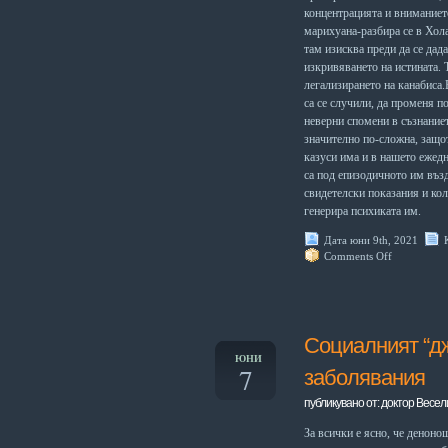
концентрацията и вниманиет
марихуана-разбира се в Хол
там изисква преди да се дада
изкривяването на истината. 
легализирането на канабиса.
са се случили, да променя 
неверни спомени в съзнаниет
значително по-сложна, защо
казуси има и в нашето ежед
са под епизодичното им възд
свидетелски показания и ко
генерира психиката им.
Дата юни 9th, 2021
Comments Off
Социалният “дж
ЮНИ
7
заболявания
публикувано от: доктор Весел
За всички е ясно, че денон