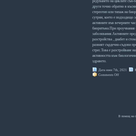
редуването на циклите сън-б
други точно обратно в късни
стереотип или типаж на био
сутрин, което е подходящо з
активните във вечерните час
биоритъма.При проучвания 
заболявания.Активните пред
разстройства , диабет и ст
развият сърдечно-съдови пр
стрес.Това е разстройване 
активността към биологични
здравето.
Дата юни 7th, 2021
Comments Off
В помощ на с