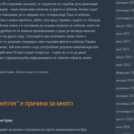
ноември 20
о.Изследвания показват, че свидетели по съдебни дела,приемащи
андия - имат измислени спомени за факти и събития.Затова съдът
октомври 2
т показания да се направи тест за наркотици.Така се избягва
септември 
Това е важен проблем, който стои пред страните, където се обсъжда
Всеки човек е в състояние да създава спомени за събития, които не
август 2021
подробности от минали преживявания и дори да насажда напълно
юли 2021
о на други хора. Ситуацията при пушещите трева обаче е
то те доказано генерират само лъжливи факти и събития.Такива
юни 2021
невие, тъй като много хора употребяват редовно канабиноиди или
май 2021
ействие.Остава открит въпросът - годни ли са те да дават
април 2021
лко е правдоподобна информацията за събития и факти, които
март 2021
Категория:
Депресивни състояния
февруари 2
януари 202
декември 2
ноември 20
етлег” е причина за много
октомври 2
септември 
август 2020
ин Герев
юли 2020
ощният ни ритъм е подчинен на строги закономерности.При