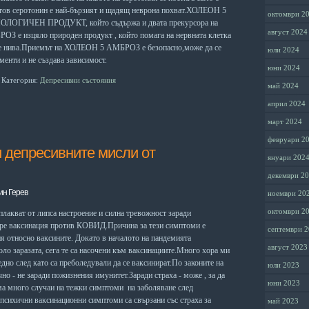
отов серотонин е най-бързият и щадящ неврона похват.ХОЛЕОН 5
октомври 2
ГИЧЕН ПРОДУКТ, който съдържа и двата прекурсора на
август 2024
З е изцяло природен продукт , който помага на нервната клетка
те нива.Приемът на ХОЛЕОН 5 АМБРОЗ е безопасно,може да се
юли 2024
менти и не създава зависимост.
юни 2024
Категория:
Депресивни състояния
май 2024
април 2024
март 2024
февруари 2
 депресивните мисли от
януари 202
декември 2
ин Герев
ноември 20
октомври 2
лакват от липса настроение и силна тревожност заради
 ре ваксинация против КОВИД.Причина за тези симптоми е
септември 
 относно ваксините. Докато в началото на пандемията
август 2023
оло заразата, сега те са насочени към ваксинациите.Много хора ми
едно след като са преболедували да се ваксинират.По законите на
юли 2023
но - не заради пожизнения имунитет.Заради страха - може , за да
юни 2023
има много случаи на тежки симптоми на заболяване след
 психични ваксинационни симптоми са свързани със страха за
май 2023