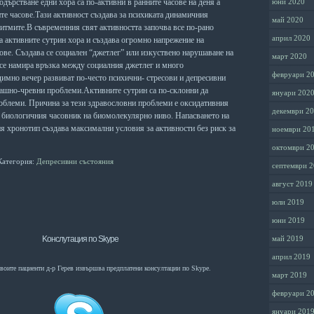
одърстване едни хора са по-активни в ранните часове на деня а
юни 2020
те часове.Тази активност създава за психиката динамичния
май 2020
ритмите.В съвременния свят активността започва все по-рано
април 2020
а активните сутрин хора и създава огромно напрежение на
ове. Създава се социален “джетлег” или изкуствено нарушаване на
март 2020
се намира връзка между социалния джетлег и много
февруари 2
имно вечер развиват по-често психични- стресови и депресивни
омашно-чревни проблеми.Активните сутрин са по-склонни да
януари 202
облеми. Причина за тези здравословни проблеми е оксидативния
декември 2
на биологичния часовник на биомолекулярно ниво. Напасването на
я хронотип създава максимални условия за активности без риск за
ноември 20
октомври 2
Категория:
Депресивни състояния
септември 
август 2019
юли 2019
юни 2019
Kонслутация по Skype
май 2019
април 2019
воите пациенти д-р Герев извършва предплатени консултации по Skype.
март 2019
февруари 2
януари 201