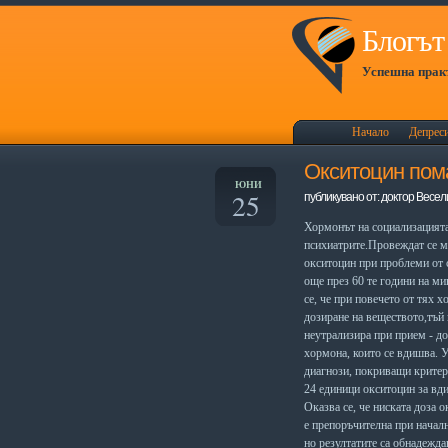
Блогът 
Успешна практ
Начало
Депрес
Окситоцин пом
ЮНИ
25
публикувано от: доктор Весел
Хормонът на социализацията 
психиатрите.Провеждат се м
окситоцин при проблеми от с
още през 60 те години на м
се, че при повечето от тях
дозиране на веществото,тъй 
неутрализира при прием - до
хормона, които се вдишва. 
диагнози, покриващи критери
24 единици окситоцин за вд
Оказва се, че ниската доза 
е препоръчителна при начал
но резултатите са обнадежда