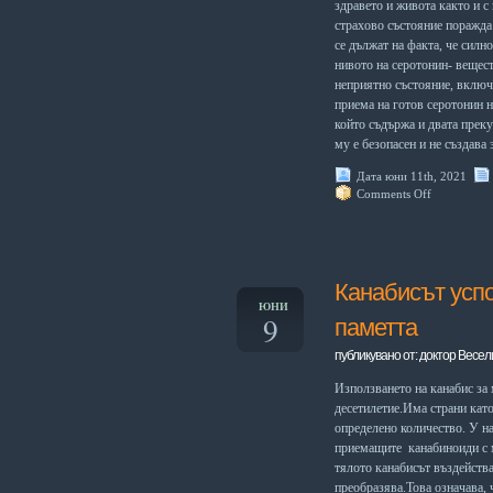
здравето и живота както и 
страхово състояние поражда 
се дължат на факта, че силн
нивото на серотонин- вещест
неприятно състояние, включ
приема на готов серотонин
който съдържа и двата прек
му е безопасен и не създава 
Дата юни 11th, 2021
Comments Off
Канабисът успо
ЮНИ
9
паметта
публикувано от: доктор Весел
Използването на канабис за
десетилетие.Има страни кат
определено количество. У на
приемащите канабиноиди с м
тялото канабисът въздейства
преобразява.Това означава, 