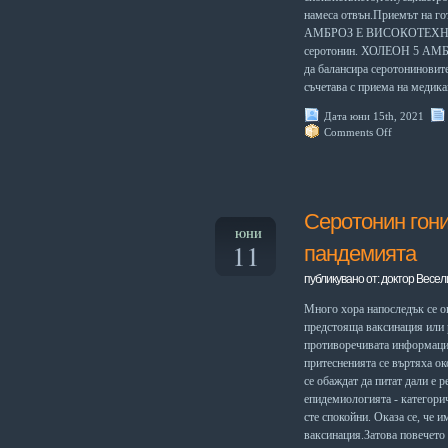
намеса отвън.Приемът на г
АМБРОЗ Е ВИСОКОТЕХНОЛО
серотонин. ХОЛЕОН 5 АМБРО
да балансира серотонинови
съчетава с приема на медика
Дата юни 15th, 2021
Comments Off
Серотонин гони
ЮНИ
11
пандемията
публикувано от: доктор Весел
Много хора напоследък се оп
предстояща ваксинация или
противоречивата информация
притесненията се въртяха ок
се обаждат да питат дали е р
епидемиологията - категорич
сте спокойни. Оказа се, че 
ваксинация.Затова повечето