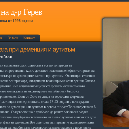
на д-р Герев
ика от 1998 година
ия
За мен
Контакт
ага при деменция и аутизъм
ин Герев
и емпатията окситоцин става все по-интересен за
ного проучвания, които доказват положителен ефект от прием на
пектъра на деменциите както и при аутизъм. Окситоцин е тестван
иналия век при хора, извършили тежки криминални деяния.Оказва
 хормонът има социализиращ ефект.Проблем остава точното
като молекулата на окситоцина е нестабилна и бързо се
ри венозно. Екип от Осло се спира на аерозолна форма на
Участници в експеримента са мъже 17-55 години с потвърдени
ите за деменция или аутизъм в детска възраст.Те са получавали 8-
ишване. Същевременно е трябвало да решат логическа задача.
окситоцин подобрява състоянието на лица с аутизъм а високата доза
ни фази на деменция.Все още този тип терапия е експериментална
ващи за подобряване качеството на живот на хора с посочените