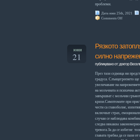
проблеми.
Дата юни 25th, 2021
Comments Off
Рязкото затопл
ЮНИ
21
силно напреже
публикувано от: доктор Весел
През тази седмица ни предс
градуса. Слънцегреенето ще 
увеличаване на напрежениет
на мозъчната и психична акт
завършват с мозъчни гръмот
кризи.Симптомите при прист
чести са главоболие, изпотя
включват страх, емоционалн
случаи се наблюдава комбин
следва някаква закономерно
тревога.За да се избегне то
главата трябва да се пази о