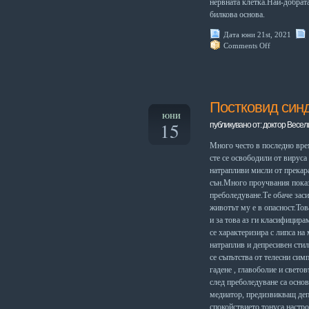
нервната клетка.Най-добрата
билкова основа.
Дата юни 21st, 2021
Comments Off
Постковид син
ЮНИ
15
публикувано от: доктор Весел
Много често в последно врем
сте се освободили от вируса
натрапливи мисли от прекар
сън.Много проучвания показв
преболедуване.Те обаче заси
животът му е в опасност.Тов
и за това аз ги класифицира
се характеризира с липса на
натраплив и депресивен сти
се съпътства от телесни симп
гадене , главоболие и свет
след преболедуване са осно
медиатор, предизвикващ деп
спокойствието,тонуса,настро