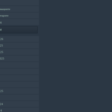
икациите
нтарите
rg
и
026
025
025
2025
025
5
024
24