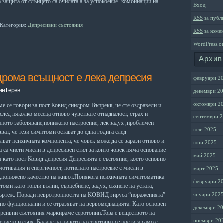
 защита от слънцето са очилата а за успокоение- комбинации на
Вход
RSS
за публ
Категория:
Депресивни състояния
RSS
за коме
WordPress.o
Архив
дрома всъщност е лека депресия
февруари 2
ин Герев
декември 2
октомври 2
е се говори за пост Ковид синдром.Въпреки, че сте оздравели и
 след няколко месеца отново чувствате отпадналост, страх и
септември 
аното заболяване,понижено настроение, лек задух ,проблемен
юли 2025
ат, че тези симптоми остават до една година след
лват психичната компонента, че човек може да се зарази отново и
юни 2025
а са чисти мисли в депресивен стил за които човек няма основание
май 2025
м като пост Ковид депресия.Депресията е състояние, което основно
 мотивация и енергичност, потиснато настроение с мисли в
март 2025
л,понижено качество на живот.Понякога психичната симптоматика
февруари 2
томи като топли вълни, сърцебиене, задух, съхнене на устата,
овъртеж. Поради невротропността на КОВИД вируса “пораженията”
януари 202
вно фунционални и се отразяват на вервомедиацията. Като основен
декември 2
рсивни състояния маркираме серотонин.Това е веществото на
ноември 20
ението и съня. Баланс на нивото на серотонин се постига само с