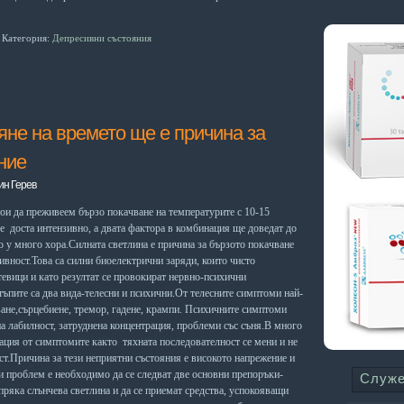
Категория:
Депресивни състояния
яне на времето ще е причина за
ние
ин Герев
тои да преживеем бързо покачване на температурите с 10-15
е доста интензивно, а двата фактора в комбинация ще доведат до
о у много хора.Силната светлина е причина за бързото покачване
ивност.Това са силни биоелектрични заряди, които чисто
евици и като резултат се провокират нервно-психични
ъпите са два вида-телесни и психични.От телесните симптоми най-
ване,сърцебиене, тремор, гадене, крампи. Психичните симптоми
а лабилност, затруднена концентрация, проблеми със съня.В много
ация от симптомите както тяхната последователност се мени и не
ст.Причина за тези неприятни състояния е високото напрежение и
зи проблем е необходимо да се следват две основни препоръки-
Служ
т пряка слънчева светлина и да се приемат средства, успокояващи