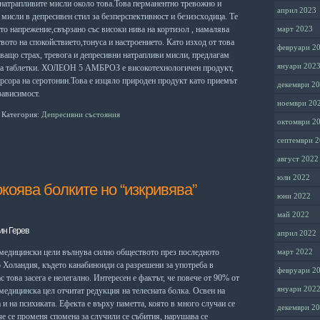
с натрапливите мисли около това.Това перманентно тревожно и
април 2023
мисли в депресивен стил за безперспективност и безизсходица. Те
ото напрежение,свързано със високи нива на кортизол , намалява
март 2023
вото на спокойствието,тонуса и настроението. Като изход от това
февруари 2
ващо страх, тревога и депресивни натрапливи мисли, предлагам
януари 202
 на таблетки. ХОЛЕОН 5 АМБРОЗ е високотехнологичен продукт,
урсора на серотонин.Това е изцяло природен продукт като приемът
декември 2
зависимост.
ноември 20
Категория:
Депресивни състояния
октомври 2
септември 
август 2022
юли 2022
коява болките но “изкривява”
юни 2022
май 2022
ин Герев
април 2022
 медицински цели вълнува силно обществото през последното
март 2022
о Холандия, където канабиноиди са разрешени за употреба в
февруари 2
с това засега е нелегално. Интересен е фактът, че повече от 90% от
януари 202
едицинска цел отчитат редукция на телесната болка. Освен на
 и на психиката. Ефекта е върху паметта, която в много случаи се
декември 2
че се променя спомена за случили се събития, нарушава се