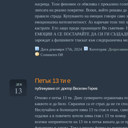
насреща. Този феномен се обяснява с прекалено голе
липсата на реално покритие. Всеки, който решава да
правило страда. Купуването на емоции говори само з
емоционална интелигентност. Аз наричам този тип 
кастрати. Ето защо преди празниците Ви съветва
ЕМОЦИИ А СЕ ПОСТАРАЙТЕ ДА СИ ГИ СЪЗДАДЕТЕ
зареждат а фалшивите тласкат към следпразнична ме
Дата декември 17th, 2024
Категория:
Депресивни
Comments Off
Петък 13 ти е
ДЕК
13
публикувано от: доктор Веселин Герев
Отново е петък 13 ти. Днес суеверието ограничава по
каквото и да било. Смразени са от страх да не ги сп
Неслучайно в болниците няма 13 та стая и етаж, само
седалки а в повечето хотели няма стая с 13 ти номер.
всички неприятности на 13 ти в петък вината да се 
фатализма и датата. Това е проста форма на психоло