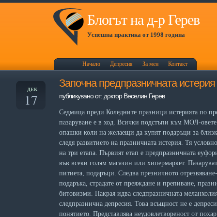
Блогът на д-р Герев
Успешна практика от 1998 година
Начало
Депресия
За мен
Контакт
Започна предпразничната истерия
ДЕК
17
публикувано от: доктор Веселин Герев
Седмица преди Коледните празници истерията по п
пазаруване е в ход. Всички подстъпи към МОЛ-овете
опашки коли на желаещи да купят подаръци за близк
следя развитието на празничната истерия. Тя условн
на три етапа. Първият етап е предпразничната еуфо
във всеки голям магазин или хипермаркет. Пазарува
питиета, подаръци. Следва презничното отрезвяване-
подаръка, страдате от преяждане и препиване, празн
битовизми. Накрая идва следпразничната меланхолия
следпразнична депресия. Това всъщност не е депреси
понятието. Представлява неудовлетвореност от похар