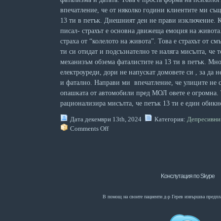
впечатление, че от няколко години клиентите ми същ
13 ти в петък. Днешният ден не прави изключение. 
писал- страхът е основна движеща емоция на живота
страха от “колелото на живота”. Това е страхът от см
ти си отидат и подсъзнателно те наляга мисълта, че 
механизъм обзема фаталистите на 13 ти в петък. Мно
електроуреди, дори не напускат домовете си , за да 
и фатално. Направи ми впечатление, че улиците не 
опашката от автомобили пред МОЛ овете е огромна. 
рационализира мисълта, че петък 13 ти е един обикн
Дата декември 13th, 2024
Категория:
Депресивни
Comments Off
Kонслутация по Skype
В помощ на своите пациенти д-р Герев извършва предпл