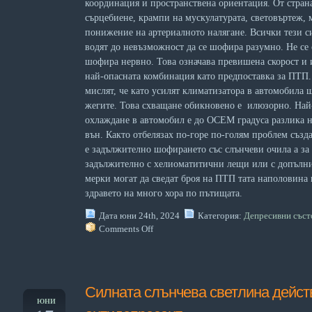
координация и пространствена ориентация. От страна
сърцебиене, крампи на мускулатурата, световъртеж, м
понижение на артериалното налягане. Всички тези 
водят до невъзможност да се шофира разумно. Не се 
шофира нервно. Това означава превишена скорост и
най-опасната комбинация като предпоставка за ПТП.
мислят, че като усилят климатизатора в автомобила 
жегите. Това схващане обикновено е илюзорно. Най
охлаждане в автомобил е до ОСЕМ градуса разлика н
вън. Както отбелязах по-горе по-голям проблем създ
е задължително шофирането със слънчеви очила а за 
задължително с хелиоматитични лещи или с допълни
мерки могат да сведат броя на ПТП тата наполовина 
здравето на много хора по пътищата.
Дата юни 24th, 2024
Категория:
Депресивни съст
Comments Off
Силната слънчева светлина дейст
ЮНИ