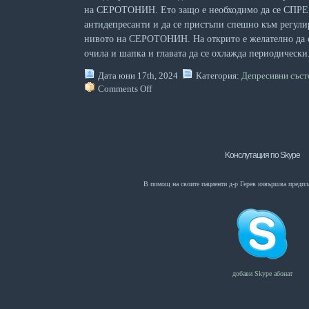
на СЕРОТОНИН. Ето защо е необходимо да се СПРЕ
антидепресанти и да се пристъпи спешно към регули
нивото на СЕРОТОНИН. На открито е желателно да 
очила и шапка и главата да се охлажда периодически
Дата юни 17th, 2024
Категория:
Депресивни съст
Comments Off
Kонслутация по Skype
В помощ на своите пациенти д-р Герев извършва предпл
добави Skype абонат