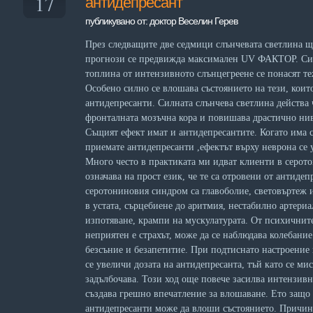
17
антидепресант
публикувано от: доктор Веселин Герев
През следващите две седмици слънчевата светлина щ
прогнози се предвижда максимален UV ФАКТОР. Сил
топлина от интензивното слънцегреене се понасят те
Особено силно се влошава състоянието на тези, коит
антидепресанти. Силната слънчева светлина действа 
фронталната мозъчна кора и повишава драстично 
Същият ефект имат и антидепресантите. Когато има 
приемате антидепресанти ,ефектът върху неврона се 
Много често в практиката ми идват клиенти в серот
означава на прост език, че те са отровени от антиде
серотониновия синдром са главоболие, световъртеж и
в устата, сърцебиене до аритмия, нестабилно артери
изпотяване, крампи на мускулатурата. От психичнит
неприятен е страхът, може да се наблюдава колебание
безсъние и безапетитие. При подтиснато настроение 
се увеличи дозата на антидепресанта, тъй като се мис
задълбочава. Този ход още повече засилва интензив
създава грешно впечатление за влошаване. Ето защо 
антидепресанти може да влоши състоянието. Причина