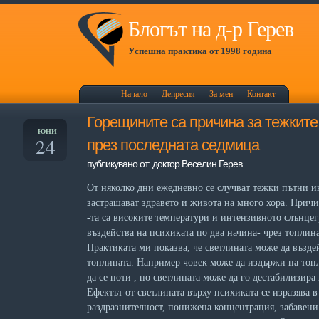
Блогът на д-р Герев
Успешна практика от 1998 година
Начало
Депресия
За мен
Контакт
Горещините са причина за тежките
ЮНИ
24
през последната седмица
публикувано от: доктор Веселин Герев
От няколко дни ежедневно се случват тежки пътни и
застрашават здравето и живота на много хора. Прич
-та са високите температури и интензивното слънце
въздейства на психиката по два начина- чрез топлина
Практиката ми показва, че светлината може да възде
топлината. Например човек може да издържи на топл
да се поти , но светлината може да го дестабилизира
Ефектът от светлината върху психиката се изразява в
раздразнителност, понижена концентрация, забавен