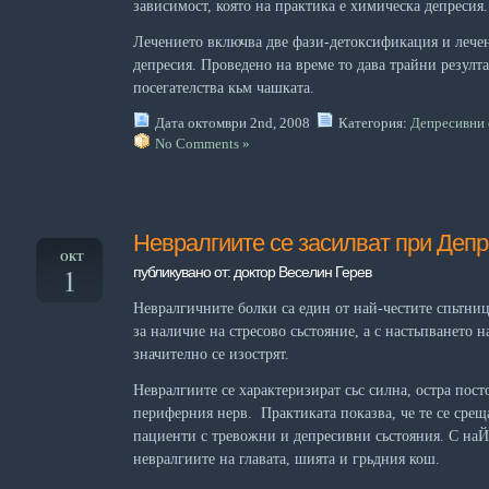
зависимост, която на практика е химическа депресия.
Лечението включва две фази-детоксификация и лече
депресия. Проведено на време то дава трайни резулт
посегатeлства кьм чашката.
Дата октомври 2nd, 2008
Категория:
Депресивни 
No Comments »
Невралгиите се засилват при Деп
ОКТ
1
публикувано от: доктор Веселин Герев
Невралгичните болки са един от най-честите спьтниц
за наличие на стресово сьстояние, а с настьпването 
значително се изострят.
Невралгиите се характеризират сьс силна, остра пост
периферния нерв. Практиката показва, че те се сре
пациенти с тревожни и депресивни сьстояния. С на
невралгиите на главата, шията и грьдния кош.