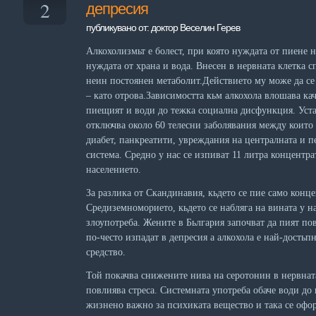
2
депресия
публикувано от: доктор Веселин Герев
Алкохолизмьт е болест, при която нуждата от пиене н
нуждата от храна и вода. Внесен в нервната клетка 
неин постоянен метаболит.Действието му може да се
– като отрова.Зависимостта кьм алкохола влошава ка
пиещият и води до тежка социална дисфункция. Уста
отключва около 60 телесни заболявания между които 
диабет, панкреатити, увреждания на централната и 
система. Средно у нас се изпиват 11 литра концентра
населението.
За разлика от Скандинавия, кьдето се пие само концe
Средиземноморието, кьдето се набляга на вината у н
злоупотреба. Жените в Бьлгария започват да пият по
по-често изпадат в депресия а алкохола е най-достьп
средство.
Той покачва снижените нива на серотонин в нервнат
повлиява стреса. Системната употреба обаче води до 
жизнено важно за психиката вещество и така се офо