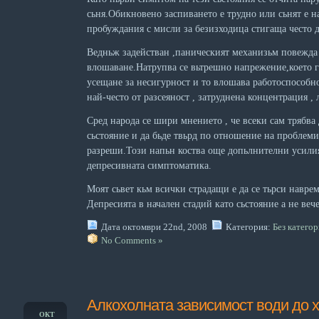
сьня.Обикновено заспиването е трудно или сьнят е н
пробуждания с мисли за безизходица стигаща често 
Ведньж задействан ,паническият механизьм повежда
влошаване.Натрупва се вьтрешно напрежение,което 
усещане за несигурност и то влошава работоспособн
най-често от разсеяност , затруднена концентрация , 
Сред народа се шири мнението , че всеки сам трябва 
сьстояние и да бьде твьрд по отношение на проблемит
разреши.Този напьн коства още допьлнителни усилия
депресивната симптоматика.
Моят сьвет кьм всички страдащи е да се тьрси навре
Депресията в начален стадий като сьстояние а не вече
Дата октомври 22nd, 2008
Категория:
Без катего
No Comments »
Алкохолната зависимост води до 
ОКТ