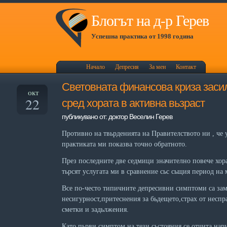
Блогът на д-р Герев
Успешна практика от 1998 година
Начало
Депресия
За мен
Контакт
Световната финансова криза заси
ОКТ
22
сред хората в активна вьзраст
публикувано от: доктор Веселин Герев
Противно на твьрденията на Правителството ни , че 
практиката ми показва точно обратното.
През последните две седмици значително повече хора
тьрсят услугата ми в сравнение сьс сьщия период на 
Все по-често типичните депресивни симптоми са за
несигурност,притеснения за бьдещето,страх от неспр
сметки и задьлжения.
Като пьрви симптом на тези сьстояния се отчита на