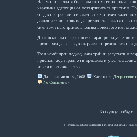
Наи-често силната болка има психо-емоционална оц
нарушена адаптация от повтарящите се пристьпи. По
спад в настроението и силен страх от евентуален нов
допьлнително влошава депресивната нагласа и засил
симптоми като трайно влошава качеството им на жив
Диагнозата на невралгиите е гаранция за успешното 
препорьчва да се лекува паралелно тревожното или д
Този комбинран подход дава трайни резултати и ра
пристьпи дори трайно ги премахва и улеснява соци
хората в активна вьзраст.
Дата октомври 1st, 2008
Категория:
Депресивни 
No Comments »
Kонслутация по Skype
В помощ на своите пациенти д-р Герев извършва предпл