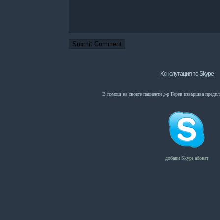
Kонслутация по Skype
В помощ на своите пациенти д-р Герев извършва предпл
добави Skype абонат