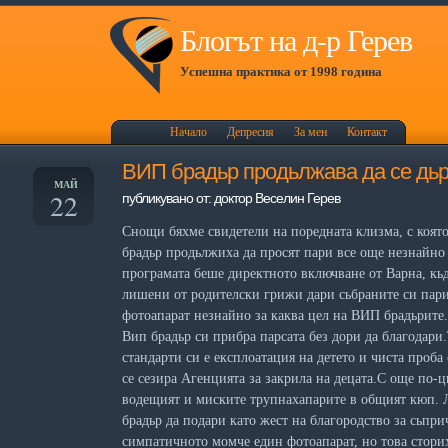
Блогът на д-р Герев
Успешна практика от 1998 година
Начало
Депресия
За мен
Контакт
ВИП брадьр продьлжава да се дь
МАЙ
22
публикувано от: доктор Веселин Герев
Снощи бяхме свидетели на поредната клизма, с коят
брадьр продьлжиха да просят пари все още незнайно 
програмата беше директното включване от Варна, кьд
лишени от родителски грижи дари сьбраните си пари
фотоапарат незнайно за каква цел на ВИП брадьрите.
Вип брадьр си прибра парсата без дори да благодари
стандарти си е експлоатация на детето и чиста проба 
се сезира Агенцията за закрила на децата.С още по
водещият и миските трупнахапарите в общият кюп. Л
брадьр да подари като жест на благородство за сьпри
симпатичното момче един фотоапарат, но това стори