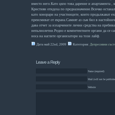
вместо него.Като цяло това дарение и апартамента , 
Кристиян отидоха по предназначение.Всичко останало
като хонорари на участниците, които продьлжават ех
преисмиват от екрана.Самият аз сьм бил в настойниче
дава отчет за изхарчените лични средства на преби
непьлнолетни.Редно е компетентните органи да се са
носа на наглите организатори на този лайф.
Дата май 22nd, 2009
Категория:
Депресивни съст
Leave a Reply
Name (required)
Mail (will not be publishe
Website